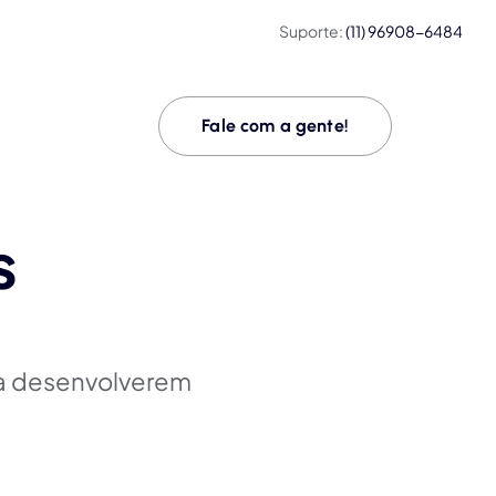
Suporte:
(11) 96908-6484
Fale com a gente!
s
 a desenvolverem